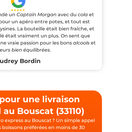
andé un
Captain Morgan
avec du
cola
et
our un apéro entre potes, et tout est
sines. La bouteille était bien fraîche, et
 était vraiment un plus. On sent que
a une vraie passion pour les bons
alcools
et
eurs bien équilibrées
.
udrey Bordin
pour une livraison
l au Bouscat (33110)
ro express au Bouscat ? Un simple appel
os boissons préférées en moins de 30