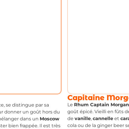
Capitaine Mor
Le
Rhum Captain Morgan
nce, se distingue par sa
goût épicé. Vieilli en fûts
ur donner un goût hors du
de
vanille
,
cannelle
et
car
 mélanger dans un
Moscow
cola ou de la ginger beer s
ster bien frappée. Il est très