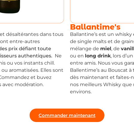
Ballantime's
 et désaltérantes dans tous
Ballantine’s est un whisky
sont entre-autres
de single malts et de grain
 des prix défiant toute
mélange
de
miel
, de
vanil
isseurs authentiques.
Ne
ou en
long drink
, lors d’u
s ou vos instants chill.
entre amis. Nous vous gara
u aromatisées. Elles sont
Ballentime’s au Bouscat à
s. Commandez et buvez
dès maintenant et faites-n
s avec modération.
nos meilleurs Whisky que n
environs.
Commander maintenant