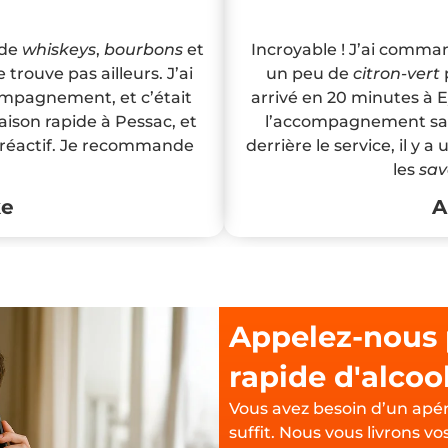
 de
whiskeys
,
bourbons
et
Incroyable ! J’ai comm
 trouve pas ailleurs. J’ai
un peu de
citron-vert
p
ompagnement, et c’était
arrivé en 20 minutes à Ey
aison rapide à Pessac, et
l’accompagnement salé
s réactif. Je recommande
derrière le service, il y 
les
sav
ke
A
Appelez-nous 
rapide d'alcoo
Vous avez besoin d’un apé
suffit. Nous vous livrons v